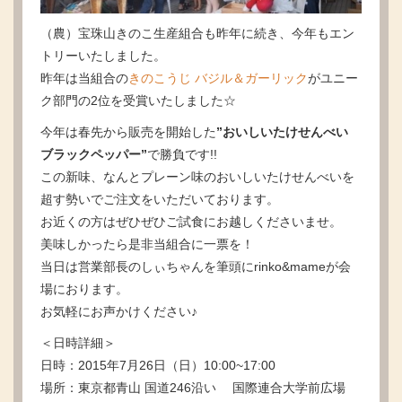
（農）宝珠山きのこ生産組合も昨年に続き、今年もエン
トリーいたしました。
昨年は当組合の
きのこうじ バジル＆ガーリック
がユニー
ク部門の2位を受賞いたしました☆
今年は春先から販売を開始した
”おいしいたけせんべい
ブラックペッパー”
で勝負です!!
この新味、なんとプレーン味のおいしいたけせんべいを
超す勢いでご注文をいただいております。
お近くの方はぜひぜひご試食にお越しくださいませ。
美味しかったら是非当組合に一票を！
当日は営業部長のしぃちゃんを筆頭にrinko&mameが会
場におります。
お気軽にお声かけください♪
＜日時詳細＞
日時：2015年7月26日（日）10:00~17:00
場所：東京都青山 国道246沿い 国際連合大学前広場