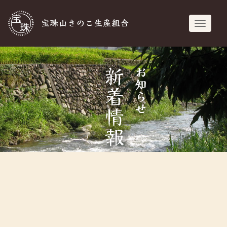
宝珠山きのこ生
navigati