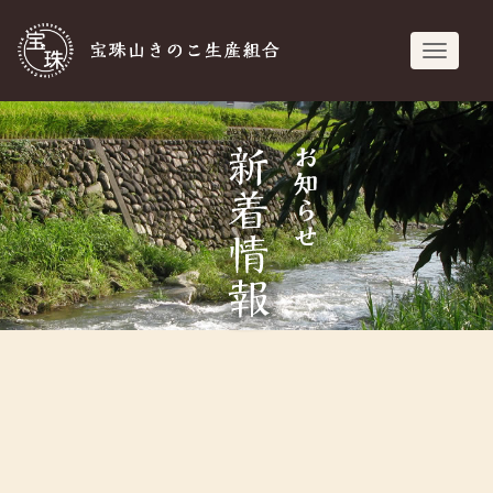
宝珠山きのこ生
navigati