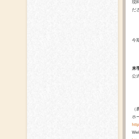
現
だ
今
来
公
（
ホ
htt
We