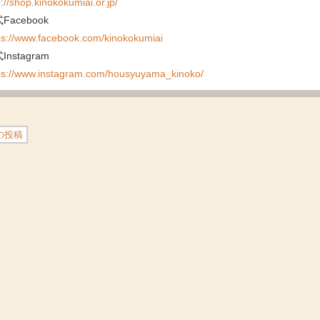
p://shop.kinokokumiai.or.jp/
Facebook
ps://www.facebook.com/kinokokumiai
Instagram
ps://www.instagram.com/housyuyama_kinoko/
の投稿