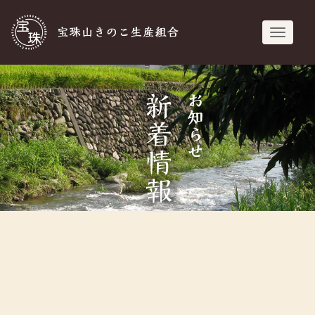
宝珠山きのこ生
navigati