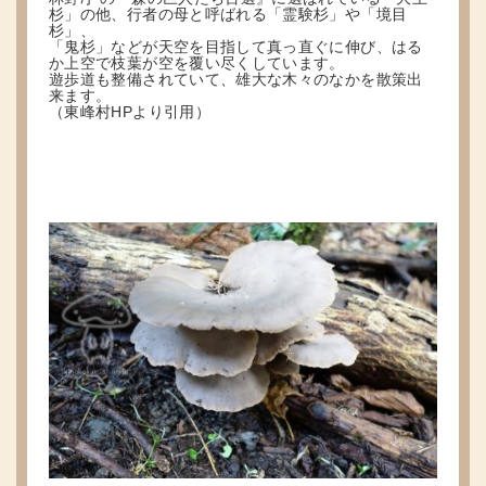
杉」の他、行者の母と呼ばれる「霊験杉」や「境目
杉」、
「鬼杉」などが天空を目指して真っ直ぐに伸び、はる
か上空で枝葉が空を覆い尽くしています。
遊歩道も整備されていて、雄大な木々のなかを散策出
来ます。
（東峰村HPより引用）