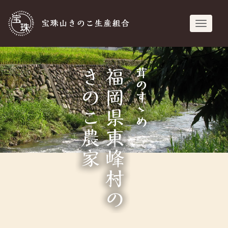
宝珠山きのこ生
navigati