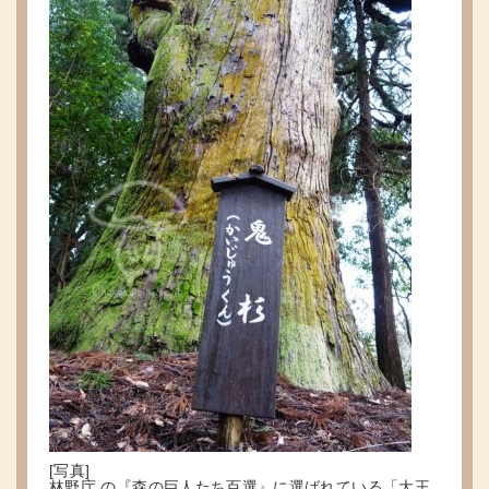
[写真]
林野庁 の『森の巨人たち百選』に選ばれている「大王