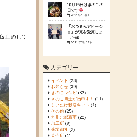
10月15日はきのこの
日です
2021年10月15日
「おつまみアヒージ
ョ」が賞を受賞しま
仮止めして
した㊗
2021年2月27日
カテゴリー
イベント
(23)
お知らせ
(39)
きのこレシピ
(32)
きのこ博士が物申す！
(11)
しいたけ栽培キット
(1)
その他
(25)
九州北部豪雨
(22)
加工所
(8)
来場御礼
(2)
直売所
(1)