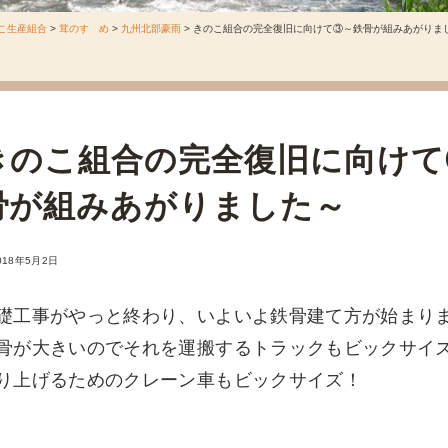
こ生産組合
>
茸のすゝめ
>
九州北部豪雨
>
きのこ組合の完全復旧に向けて③～鉄骨が組みあがりま
きのこ組合の完全復旧に向けて
骨が組みあがりました～
018年5月2日
礎工事がやっと終わり、いよいよ鉄骨建て方が始まり
骨が大きいのでそれを運搬するトラックもビックサイ
り上げるためのクレーン車もビックサイズ！