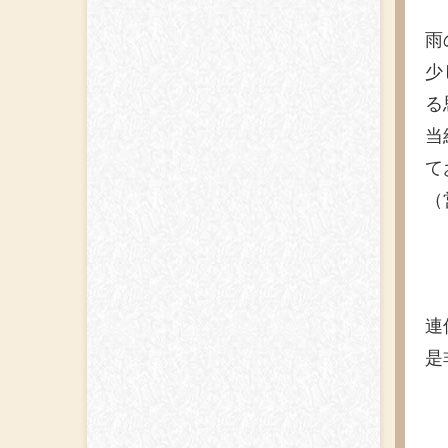
雨
少
る
当
て
（
連
是