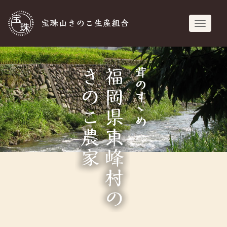
宝珠山きのこ生
navigati