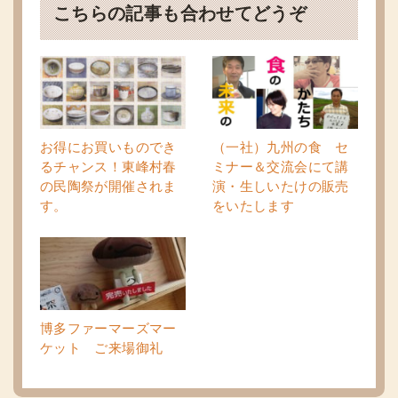
こちらの記事も合わせてどうぞ
お得にお買いものでき
（一社）九州の食 セ
るチャンス！東峰村春
ミナー＆交流会にて講
の民陶祭が開催されま
演・生しいたけの販売
す。
をいたします
博多ファーマーズマー
ケット ご来場御礼