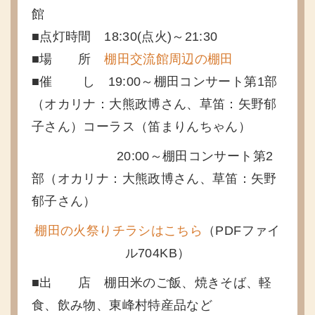
館
■点灯時間 18:30(点火)～21:30
■場 所
棚田交流館周辺の棚田
■催 し 19:00～棚田コンサート第1部
（オカリナ：大熊政博さん、草笛：矢野郁
子さん）コーラス（笛まりんちゃん）
20:00～棚田コンサート第2
部（オカリナ：大熊政博さん、草笛：矢野
郁子さん）
棚田の火祭りチラシはこちら
（PDFファイ
ル704KB）
■出 店 棚田米のご飯、焼きそば、軽
食、飲み物、東峰村特産品など