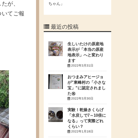
したが、
ちゃん」
ついてご報
最近の投稿
生しいたけの原産地
表示が「本当の原産
地表示」へと変わり
ます
2022年3月31日
おつまみアヒージョ
が”東峰村の「小さな
宝」”に認定されまし
た㊗
2022年3月30日
実験！乾燥きくらげ
「水戻しで7～10倍に
なる」って実際どれ
くらい？
2022年1月18日