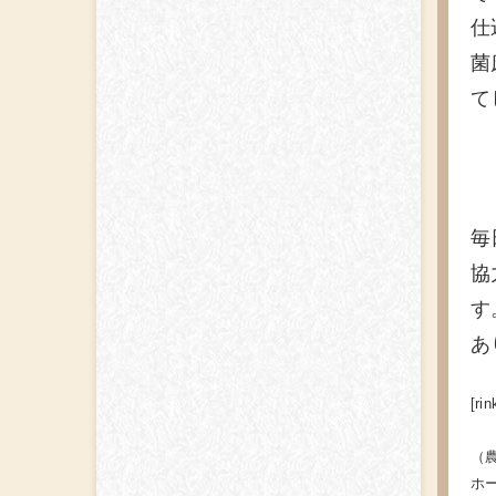
仕
菌
て
毎
協
す
あ
[rin
（
ホ