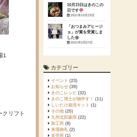
10月15日はきのこの
日です
2021年10月15日
「おつまみアヒージ
ョ」が賞を受賞しま
した㊗
2021年2月27日
場1
。
カテゴリー
イベント
(23)
お知らせ
(39)
きのこレシピ
(32)
きのこ博士が物申す！
(11)
しいたけ栽培キット
(1)
その他
(25)
ークリフト
九州北部豪雨
(22)
加工所
(8)
来場御礼
(2)
直売所
(1)