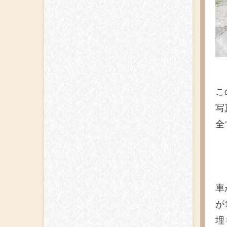
こ
写
全
車
が
埋