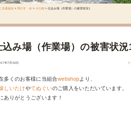
こ生産組合
>
茸のすゝめ
>
その他
>
仕込み場（作業場）の被害状況1
仕込み場（作業場）の被害状況
017年7月24日
そ
在多くのお客様に当組合
webshop
より、
燥しいたけ
や
てぬぐい
のご購入をいただいています。
にありがとうございます！