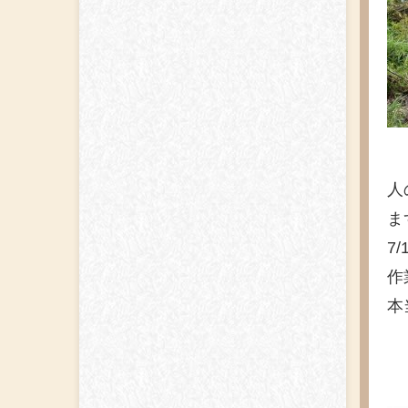
人
ま
7
作
本