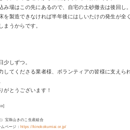
込み場はこの先にあるので、自宅の土砂撤去は後回し
床を製造できなければ半年後にはしいたけの発生が全
しまうからです。
日少しずつ。
力してくださる業者様、ボランティアの皆様に支えら
。
りがとうございます！
ko]
農）宝珠山きのこ生産組合
ームページ：
https://kinokokumiai.or.jp/