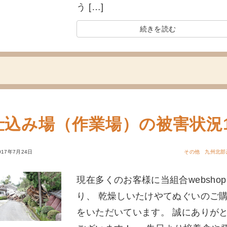
う […]
続きを読む
仕込み場（作業場）の被害状況
017年7月24日
その他
九州北部
現在多くのお客様に当組合websho
り、 乾燥しいたけやてぬぐいのご
をいただいています。 誠にありが