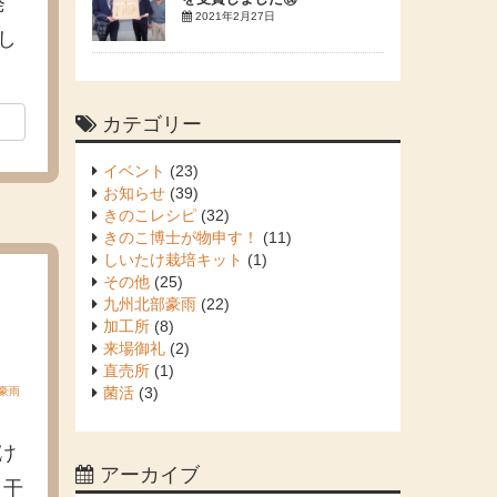
発
2021年2月27日
し
カテゴリー
イベント
(23)
お知らせ
(39)
きのこレシピ
(32)
きのこ博士が物申す！
(11)
しいたけ栽培キット
(1)
その他
(25)
九州北部豪雨
(22)
！
加工所
(8)
来場御礼
(2)
直売所
(1)
菌活
(3)
豪雨
け
アーカイブ
（干