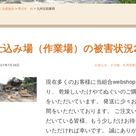
こ生産組合
>
茸のすゝめ
>
九州北部豪雨
仕込み場（作業場）の被害状況
017年7月26日
お知らせ
その他
九州北部
現在多くのお客様に当組合websho
り、 乾燥しいたけやてぬぐいのご
をいただいています。 発送に少々
間をいただいております。 ご注文
だいている皆様、もう少しだけお待
いただければ幸いです。 誠にあり