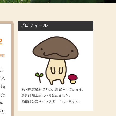
プロフィール
2
豪雨
pよ
購入
お時
福岡県東峰村できのこ農家をしています。
いた
最近は加工品も作り始めました。
画像は公式キャラクター「しぃちゃん」
ち
がと