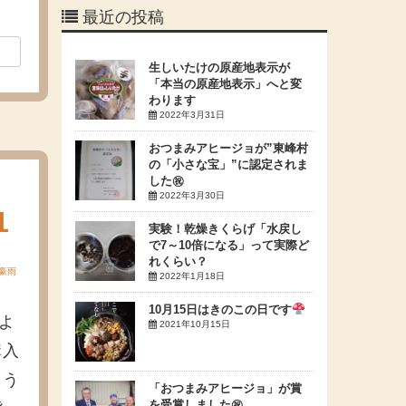
最近の投稿
生しいたけの原産地表示が
「本当の原産地表示」へと変
わります
2022年3月31日
おつまみアヒージョが”東峰村
の「小さな宝」”に認定されま
した㊗
2022年3月30日
1
実験！乾燥きくらげ「水戻し
で7～10倍になる」って実際ど
れくらい？
豪雨
2022年1月18日
10月15日はきのこの日です
pよ
2021年10月15日
購入
とう
「おつまみアヒージョ」が賞
を受賞しました㊗