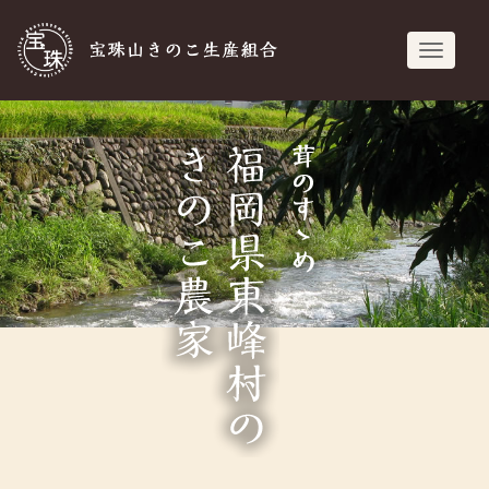
宝珠山きのこ生
navigati