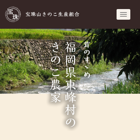
宝珠山きのこ生
navigati